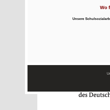
Wo f
U
nsere Schulsozialar
Un