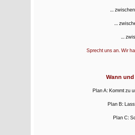
... zwische
... zwisc
... zw
Sprecht uns an. Wir h
Wann und 
Plan A: Kommt zu u
Plan B: Lass
Plan C: S